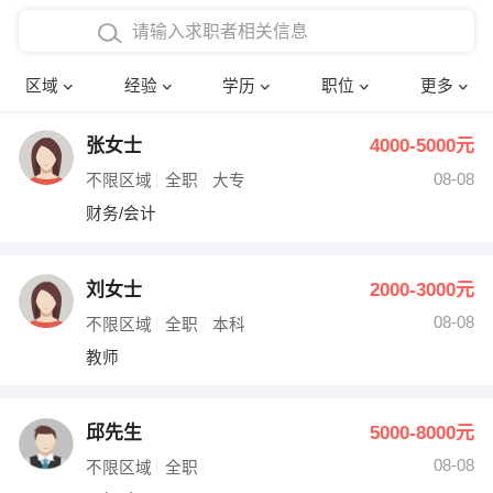
在校学生工作经验
本科
行政后勤
建筑装潢
确定
区域
经验
学历
职位
更多
三年以上工作经验
硕士
销售岗位
教师
张女士
4000-5000元
四年以上工作经验
博士
文员
护士
08-08
不限区域
全职
大专
五年以上工作经验
财务会计
传单派发
财务/会计
十年以上工作经验
超市零售
促销导购
刘女士
2000-3000元
网络IT
保健按摩
08-08
不限区域
全职
本科
教师
快递员
前台接待
收银员
技术员/工程师
邱先生
5000-8000元
08-08
水电/机修
部门经理
不限区域
全职