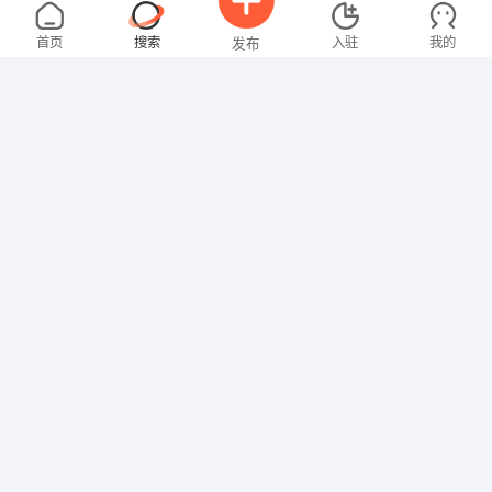
卢女士
3000-4000元
08-07
不限区域
全职
大专
首页
搜索
入驻
我的
发布
其他职位
张先生
4000-5000元
08-07
不限区域
全职
大专
招聘信息
求职简历
技工/普工
谢先生
5000-8000元
08-07
不限区域
全职
大专
销售岗位
曾女士
3000-4000元
08-07
不限区域
全职
大专